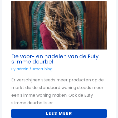
De voor- en nadelen van de Eufy
slimme deurbel
By
admin
/
smart blog
Er verschijnen steeds meer producten op de
markt die de standaard woning steeds meer
een slimme woning maken. Ook de Eufy
slimme deurbel is er…
LEES MEER