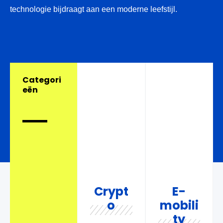
technologie bijdraagt aan een moderne leefstijl.
Categori
eën
Crypt
E-
o
mobili
ty