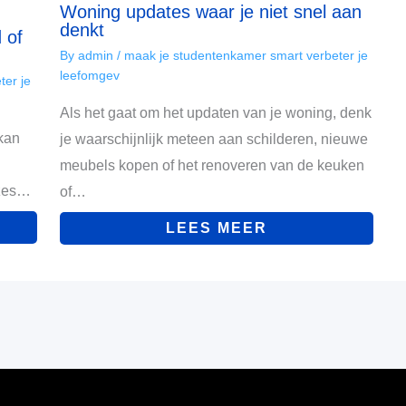
Woning updates waar je niet snel aan
denkt
 of
By
admin
/
maak je studentenkamer smart verbeter je
leefomgev
ter je
Als het gaat om het updaten van je woning, denk
 kan
je waarschijnlijk meteen aan schilderen, nieuwe
meubels kopen of het renoveren van de keuken
uzes…
of…
LEES MEER