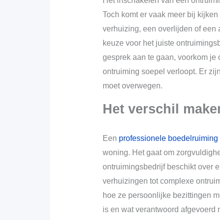
Het inschakelen van een ontruiming
Toch komt er vaak meer bij kijke
verhuizing, een overlijden of ee
keuze voor het juiste ontruimingsb
gesprek aan te gaan, voorkom je o
ontruiming soepel verloopt. Er zi
moet overwegen.
Het verschil make
Een
professionele boedelruiming
woning. Het gaat om zorgvuldighei
ontruimingsbedrijf beschikt over e
verhuizingen tot complexe ontruim
hoe ze persoonlijke bezittingen 
is en wat verantwoord afgevoerd 