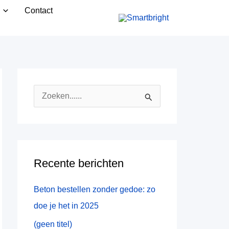
Contact
Z
o
e
k
Recente berichten
n
a
Beton bestellen zonder gedoe: zo
a
doe je het in 2025
r
(geen titel)