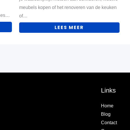
meubels kopen of het renoveren van de keuken
uzes…
of…
LEES MEER
Links
Home
Blog
Contact