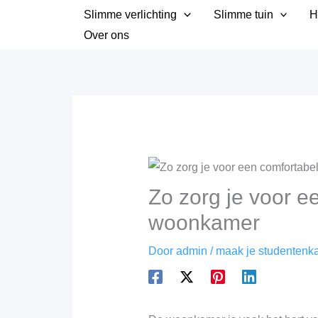
Ga
Slimme verlichting
Slimme tuin
H
naar
Over ons
de
inhoud
Zo zorg je voor e
woonkamer
Door
admin
/
maak je studentenka