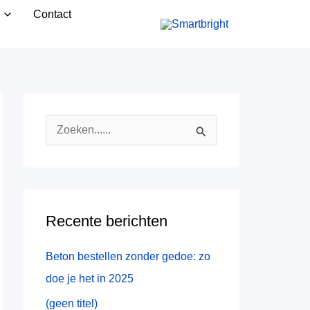
Contact
Z
o
e
k
Recente berichten
n
a
Beton bestellen zonder gedoe: zo
a
doe je het in 2025
r
(geen titel)