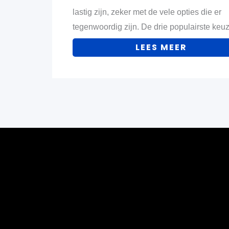
lastig zijn, zeker met de vele opties die er
tegenwoordig zijn. De drie populairste ke
LEES MEER