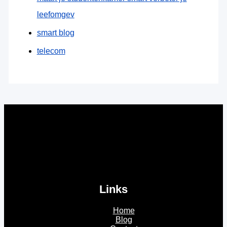
leefomgev
smart blog
telecom
Links
Home
Blog