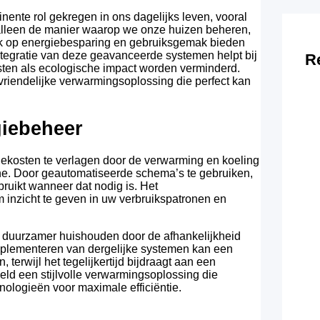
ente rol gekregen in ons dagelijks leven, vooral
alleen de manier waarop we onze huizen beheren,
ruk op energiebesparing en gebruiksgemak bieden
ntegratie van deze geavanceerde systemen helpt bij
R
sten als ecologische impact worden verminderd.
uvriendelijke verwarmingsoplossing die perfect kan
giebeheer
ekosten te verlagen door de verwarming en koeling
ine. Door geautomatiseerde schema’s te gebruiken,
ruikt wanneer dat nodig is. Het
inzicht te geven in uw verbruikspatronen en
n duurzamer huishouden door de afhankelijkheid
mplementeren van dergelijke systemen kan een
terwijl het tegelijkertijd bijdraagt aan een
eeld een stijlvolle verwarmingsoplossing die
ologieën voor maximale efficiëntie.