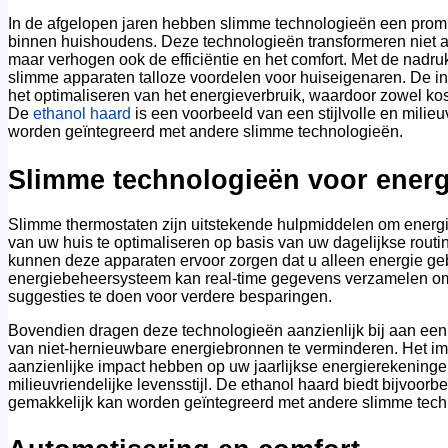
In de afgelopen jaren hebben slimme technologieën een promin
binnen huishoudens. Deze technologieën transformeren niet 
maar verhogen ook de efficiëntie en het comfort. Met de nad
slimme apparaten talloze voordelen voor huiseigenaren. De i
het optimaliseren van het energieverbruik, waardoor zowel ko
De
ethanol haard
is een voorbeeld van een stijlvolle en milie
worden geïntegreerd met andere slimme technologieën.
Slimme technologieën voor ener
Slimme thermostaten zijn uitstekende hulpmiddelen om energi
van uw huis te optimaliseren op basis van uw dagelijkse rout
kunnen deze apparaten ervoor zorgen dat u alleen energie geb
energiebeheersysteem kan real-time gegevens verzamelen om 
suggesties te doen voor verdere besparingen.
Bovendien dragen deze technologieën aanzienlijk bij aan ee
van niet-hernieuwbare energiebronnen te verminderen. Het i
aanzienlijke impact hebben op uw jaarlijkse energierekeningen, 
milieuvriendelijke levensstijl. De ethanol haard biedt bijvoorb
gemakkelijk kan worden geïntegreerd met andere slimme techn