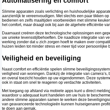
Automatisering en comfort
Slimme apparaten zoals verlichting en huishoudelijke apparat
aanzienlijk te vereenvoudigen. Met slechts een paar tikken o
bedienen en zelfs maaltijden voorbereiden met slimme keuken
het comfort, maar draagt ook bij aan de algehele efficiëntie v
Daarnaast creëren deze technologische oplossingen een gepe
uw unieke levensstijlbehoeften. De naadloze integratie van v
werking zonder dat u zich zorgen hoeft te maken over compatibi
huizen leiden tot minder stress en meer tijd voor persoonlijke
Veiligheid en beveiliging
Naast comfort en efficiëntie spelen slimme beveiligingssysteme
veiligheid van woningen. Dankzij de integratie van camera’s,
en overal toezicht houden op uw eigendommen. Deze systemen
ook in staat om snel te reageren op verdachte activiteiten.
Met toegang op afstand via mobiele apps kunt u direct meldi
waardoor u adequaat kunt handelen om uw huis te bescherme
andere slimme apparaten samen te werken deze beveiligingso
van geavanceerde technologieën kunnen huiseigenaren profit
te doen aan gemak.