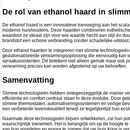
De rol van ethanol haard in slim
De ethanol haard is een innovatieve toevoeging aan het scala
moderne huishoudens. Deze haarden combineren esthetische aa
waardoor ze ideaal zijn voor wie waarde hecht aan stijl én du
brandstof een schone verbranding zonder schadelijke uitstoot.
Door ethanol haarden te integreren met slimme technologieën
geautomatiseerde verwarmingsoplossing die eenvoudig kan w
spraakassistenten. Dit betekent niet alleen gemak maar ook p
verwarming precies kan worden afgestemd op uw behoeften.
Samenvatting
Slimme technologieën hebben ontegenzeggelijk de manier ve
efficiëntie en comfort centraal staan in deze evolutie. Door g
slimme thermostaten, automatiseringssystemen en veilige bev
een verbeterde levenskwaliteit terwijl ze tegelijkertijd hun ec
Naarmate deze technologieën blijven ontwikkelen, zal hun pot
waarschijnlijk toenemen. Het is belangrijk om op de hoogte te 
van hun voordelen en ervoor te zorgen dat uw huis klaar is vo