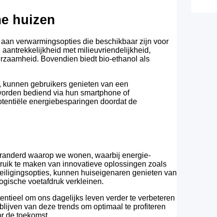
me huizen
 aan verwarmingsopties die beschikbaar zijn voor
ntrekkelijkheid met milieuvriendelijkheid,
urzaamheid. Bovendien biedt bio-ethanol als
, kunnen gebruikers genieten van een
orden bediend via hun smartphone of
otentiële energiebesparingen doordat de
randerd waarop we wonen, waarbij energie-
ebruik te maken van innovatieve oplossingen zoals
eiligingsopties, kunnen huiseigenaren genieten van
ologische voetafdruk verkleinen.
entieel om ons dagelijks leven verder te verbeteren
blijven van deze trends om optimaal te profiteren
or de toekomst.