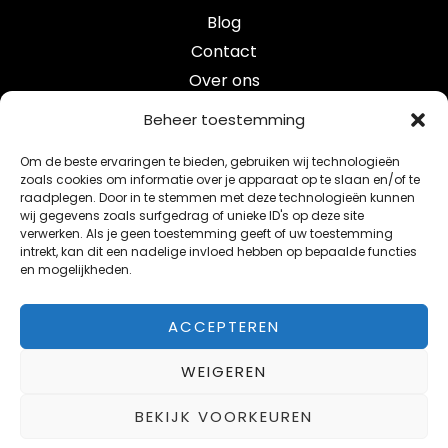
Blog
Contact
Over ons
Categorieën
Beheer toestemming
Om de beste ervaringen te bieden, gebruiken wij technologieën
crypto
zoals cookies om informatie over je apparaat op te slaan en/of te
raadplegen. Door in te stemmen met deze technologieën kunnen
e-mobility
wij gegevens zoals surfgedrag of unieke ID's op deze site
maak je studentenkamer smart verbeter je leefomgev
verwerken. Als je geen toestemming geeft of uw toestemming
intrekt, kan dit een nadelige invloed hebben op bepaalde functies
smart blog
en mogelijkheden.
telecom
ACCEPTEREN
WEIGEREN
Copyright © 2026 Smartbright
BEKIJK VOORKEUREN