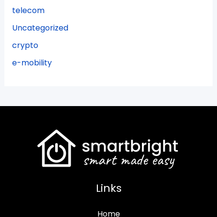
telecom
Uncategorized
crypto
e-mobility
Links
Home