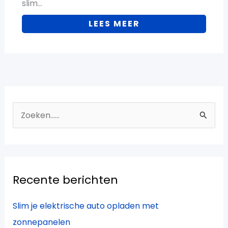
slim…
LEES MEER
Z
o
e
k
Recente berichten
n
a
Slim je elektrische auto opladen met
a
zonnepanelen