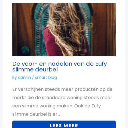
De voor- en nadelen van de Eufy
slimme deurbel
By
admin
/
smart blog
Er verschijnen steeds meer producten op de
markt die de standaard woning steeds meer
een slimme woning maken. Ook de Eufy
slimme deurbel is er…
LEES MEER