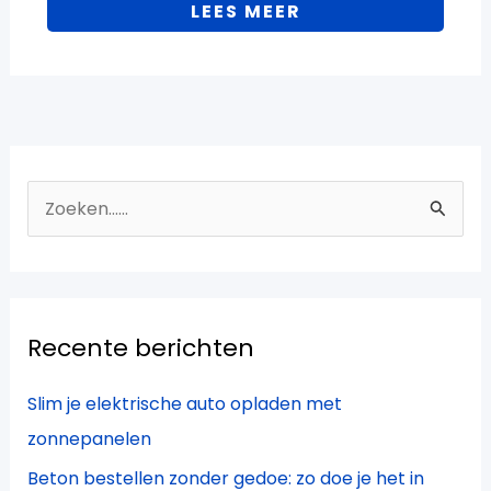
LEES MEER
Z
o
e
k
Recente berichten
n
a
Slim je elektrische auto opladen met
a
zonnepanelen
r
Beton bestellen zonder gedoe: zo doe je het in