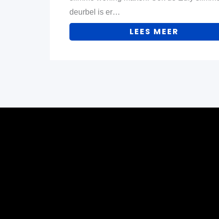
deurbel is er…
LEES MEER