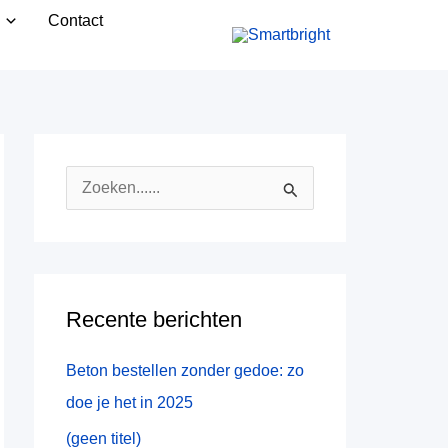
Contact
Z
o
e
k
Recente berichten
n
a
Beton bestellen zonder gedoe: zo
a
doe je het in 2025
r
(geen titel)