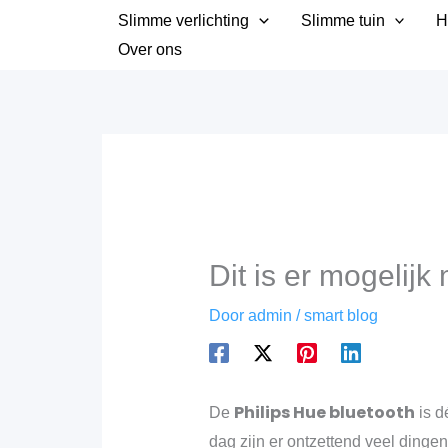
Ga
Slimme verlichting
Slimme tuin
H
naar
Over ons
de
inhoud
Dit is er mogelijk
Door
admin
/
smart blog
Philips Hue bluetooth
De
is d
dag zijn er ontzettend veel dinge