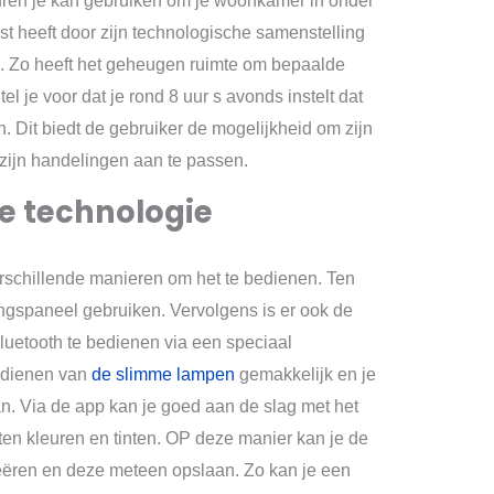
uren je kan gebruiken om je woonkamer in onder
nst heeft door zijn technologische samenstelling
je. Zo heeft het geheugen ruimte om bepaalde
Stel je voor dat je rond 8 uur s avonds instelt dat
 Dit biedt de gebruiker de mogelijkheid om zijn
zijn handelingen aan te passen.
e technologie
erschillende manieren om het te bedienen. Ten
ngspaneel gebruiken. Vervolgens is er ook de
luetooth te bedienen via een speciaal
bedienen van
de slimme lampen
gemakkelijk en je
an. Via de app kan je goed aan de slag met het
n kleuren en tinten. OP deze manier kan je de
reëren en deze meteen opslaan. Zo kan je een