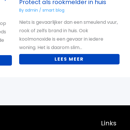
Protect als rookmelder in huis
By
admin
/
smart blog
Niets is gevaarlijker dan een smeulend vuur,
 op
rook of zelfs brand in huis. Ook
eds
koolmonoxide is een gevaar in iedere
de
woning. Het is daarom slim…
LEES MEER
Links