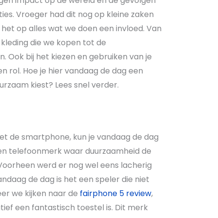
gen impact op de wereld en de gevolgen
ies. Vroeger had dit nog op kleine zaken
het op alles wat we doen een invloed. Van
 kleding die we kopen tot de
. Ook bij het kiezen en gebruiken van je
n rol. Hoe je hier vandaag de dag een
urzaam kiest? Lees snel verder.
et de smartphone, kun je vandaag de dag
een telefoonmerk waar duurzaamheid de
e. Voorheen werd er nog wel eens lacherig
ndaag de dag is het een speler die niet
er we kijken naar de
fairphone 5 review
,
tief een fantastisch toestel is. Dit merk