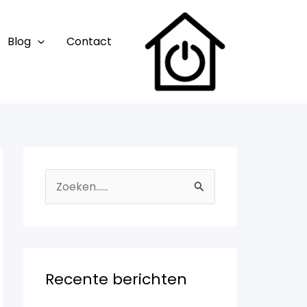
Blog
Contact
Z
o
e
k
n
Recente berichten
a