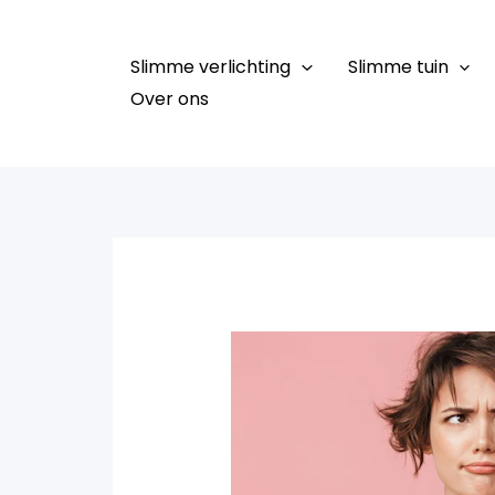
Ga
naar
Slimme verlichting
Slimme tuin
de
Over ons
inhoud