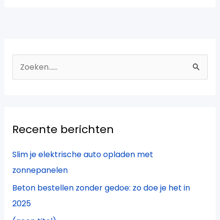
Z
o
e
k
Recente berichten
n
a
Slim je elektrische auto opladen met
a
zonnepanelen
r
Beton bestellen zonder gedoe: zo doe je het in
:
2025