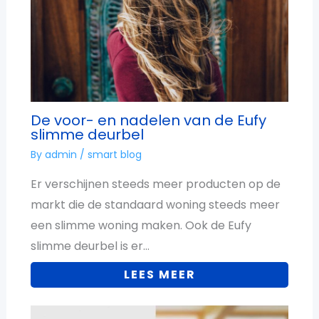
De voor- en nadelen van de Eufy
slimme deurbel
By
admin
/
smart blog
Er verschijnen steeds meer producten op de
markt die de standaard woning steeds meer
een slimme woning maken. Ook de Eufy
slimme deurbel is er…
LEES MEER