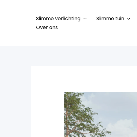
Ga
naar
Slimme verlichting
Slimme tuin
de
Over ons
inhoud