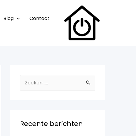
Blog
Contact
Z
o
e
k
n
Recente berichten
a