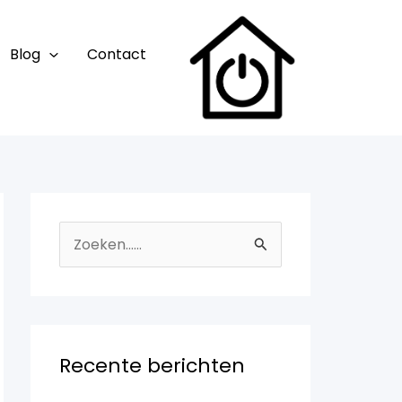
Blog
Contact
Z
o
e
k
n
Recente berichten
a