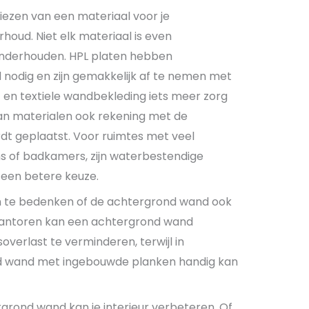
kiezen van een materiaal voor je
houd. Niet elk materiaal is even
 onderhouden. HPL platen hebben
 nodig en zijn gemakkelijk af te nemen met
t en textiele wandbekleding iets meer zorg
 van materialen ook rekening met de
t geplaatst. Voor ruimtes met veel
ns of badkamers, zijn waterbestendige
 een betere keuze.
om te bedenken of de achtergrond wand ook
n kantoren kan een achtergrond wand
overlast te verminderen, terwijl in
 wand met ingebouwde planken handig kan
rgrond wand kan je interieur verbeteren. Of