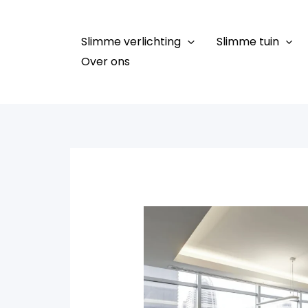
Ga
naar
Slimme verlichting
Slimme tuin
de
Over ons
inhoud