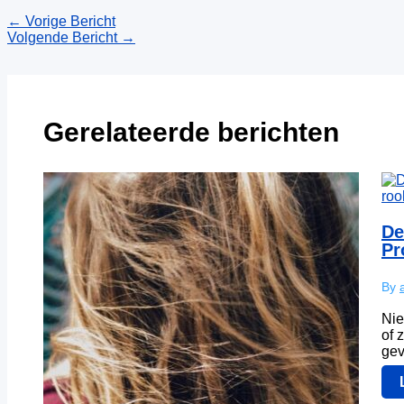
←
Vorige Bericht
Volgende Bericht
→
Gerelateerde berichten
De
Pr
By
Nie
of 
gev