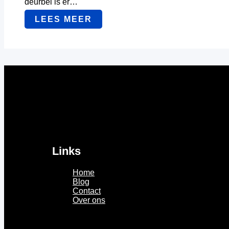
deurbel is er…
LEES MEER
Links
Home
Blog
Contact
Over ons