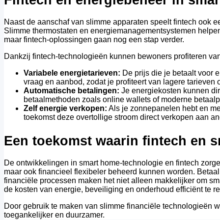
Naast de aanschaf van slimme apparaten speelt fintech ook ee
Slimme thermostaten en energiemanagementsystemen helpen b
maar fintech-oplossingen gaan nog een stap verder.
Dankzij fintech-technologieën kunnen bewoners profiteren van
Variabele energietarieven:
De prijs die je betaalt voor
vraag en aanbod, zodat je profiteert van lagere tarieve
Automatische betalingen:
Je energiekosten kunnen dire
betaalmethoden zoals online wallets of moderne betaalp
Zelf energie verkopen:
Als je zonnepanelen hebt en mee
toekomst deze overtollige stroom direct verkopen aan an
Een toekomst waarin fintech en
De ontwikkelingen in smart home-technologie en fintech zorge
maar ook financieel flexibeler beheerd kunnen worden. Betaal
financiële processen maken het niet alleen makkelijker om s
de kosten van energie, beveiliging en onderhoud efficiënt te r
Door gebruik te maken van slimme financiële technologieën w
toegankelijker en duurzamer.