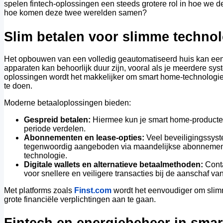
spelen fintech-oplossingen een steeds grotere rol in hoe we 
hoe komen deze twee werelden samen?
Slim betalen voor slimme technol
Het opbouwen van een volledig geautomatiseerd huis kan een f
apparaten kan behoorlijk duur zijn, vooral als je meerdere syst
oplossingen wordt het makkelijker om smart home-technologie 
te doen.
Moderne betaaloplossingen bieden:
Gespreid betalen:
Hiermee kun je smart home-producten
periode verdelen.
Abonnementen en lease-opties:
Veel beveiligingssys
tegenwoordig aangeboden via maandelijkse abonnementen
technologie.
Digitale wallets en alternatieve betaalmethoden:
Conta
voor snellere en veiligere transacties bij de aanschaf v
Met platforms zoals
Finst.com
wordt het eenvoudiger om slimm
grote financiële verplichtingen aan te gaan.
Fintech en energiebeheer in sma