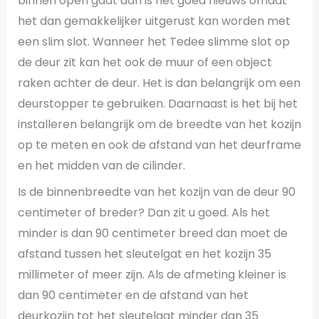
binnen open gaat dan is het goed nieuws omdat
het dan gemakkelijker uitgerust kan worden met
een slim slot. Wanneer het Tedee slimme slot op
de deur zit kan het ook de muur of een object
raken achter de deur. Het is dan belangrijk om een
deurstopper te gebruiken. Daarnaast is het bij het
installeren belangrijk om de breedte van het kozijn
op te meten en ook de afstand van het deurframe
en het midden van de cilinder.
Is de binnenbreedte van het kozijn van de deur 90
centimeter of breder? Dan zit u goed. Als het
minder is dan 90 centimeter breed dan moet de
afstand tussen het sleutelgat en het kozijn 35
millimeter of meer zijn. Als de afmeting kleiner is
dan 90 centimeter en de afstand van het
deurkozijn tot het sleutelgat minder dan 35