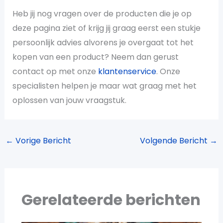
Heb jij nog vragen over de producten die je op
deze pagina ziet of krijg jij graag eerst een stukje
persoonlijk advies alvorens je overgaat tot het
kopen van een product? Neem dan gerust
contact op met onze
klantenservice
. Onze
specialisten helpen je maar wat graag met het
oplossen van jouw vraagstuk.
←
Vorige Bericht
Volgende Bericht
→
Gerelateerde berichten