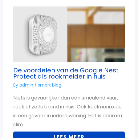
De voordelen van de Google Nest
Protect als rookmelder in huis
By
admin
/
smart blog
Niets is gevaarlijker dan een smeulend vuur,
rook of zelfs brand in huis. Ook koolmonoxide
is een gevaar in iedere woning. Het is daarom
slim…
LEES MEER