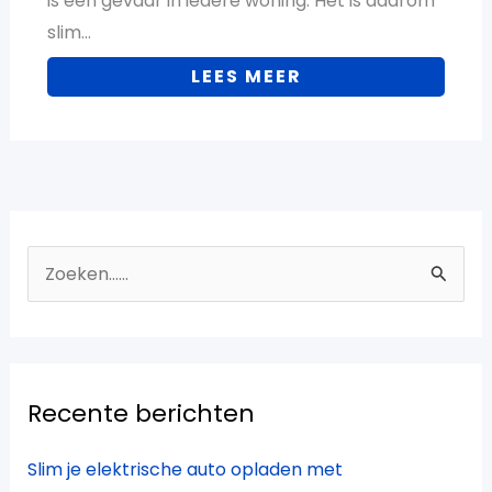
is een gevaar in iedere woning. Het is daarom
slim…
LEES MEER
Z
o
e
k
Recente berichten
n
a
Slim je elektrische auto opladen met
a