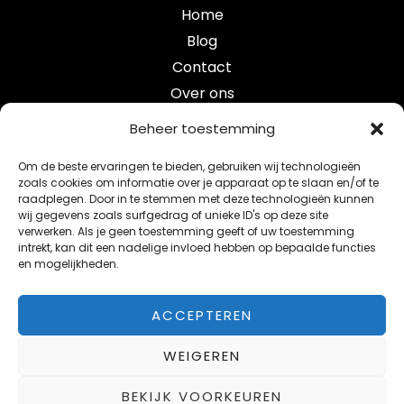
Home
Blog
Contact
Over ons
Categorieën
Beheer toestemming
Om de beste ervaringen te bieden, gebruiken wij technologieën
crypto
zoals cookies om informatie over je apparaat op te slaan en/of te
raadplegen. Door in te stemmen met deze technologieën kunnen
e-mobility
wij gegevens zoals surfgedrag of unieke ID's op deze site
maak je studentenkamer smart verbeter je leefomgev
verwerken. Als je geen toestemming geeft of uw toestemming
intrekt, kan dit een nadelige invloed hebben op bepaalde functies
smart blog
en mogelijkheden.
telecom
ACCEPTEREN
WEIGEREN
Copyright © 2026 Smartbright
BEKIJK VOORKEUREN