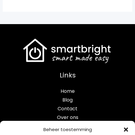
Links
Home
Blog
Contact
Over ons
Categorieën
Beheer toestemming