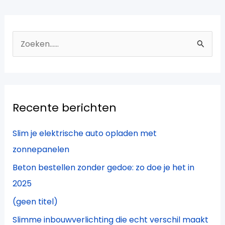
Z
o
e
k
Recente berichten
n
a
Slim je elektrische auto opladen met
a
zonnepanelen
r
Beton bestellen zonder gedoe: zo doe je het in
:
2025
(geen titel)
Slimme inbouwverlichting die echt verschil maakt