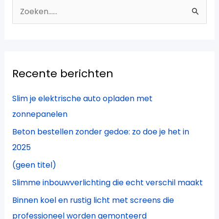
Z
o
e
k
Recente berichten
n
a
Slim je elektrische auto opladen met
a
zonnepanelen
r
Beton bestellen zonder gedoe: zo doe je het in
:
2025
(geen titel)
Slimme inbouwverlichting die echt verschil maakt
Binnen koel en rustig licht met screens die
professioneel worden gemonteerd