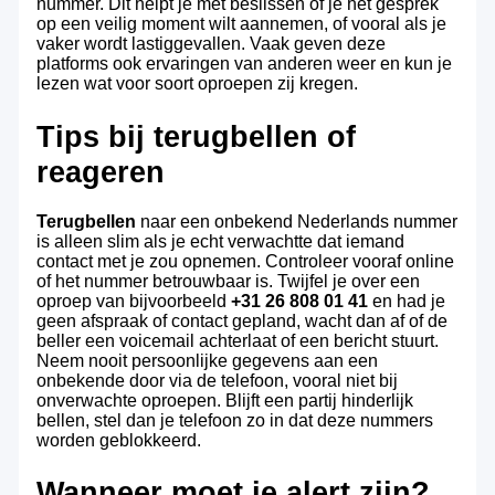
nummer. Dit helpt je met beslissen of je het gesprek
op een veilig moment wilt aannemen, of vooral als je
vaker wordt lastiggevallen. Vaak geven deze
platforms ook ervaringen van anderen weer en kun je
lezen wat voor soort oproepen zij kregen.
Tips bij terugbellen of
reageren
Terugbellen
naar een onbekend Nederlands nummer
is alleen slim als je echt verwachtte dat iemand
contact met je zou opnemen. Controleer vooraf online
of het nummer betrouwbaar is. Twijfel je over een
oproep van bijvoorbeeld
+31 26 808 01 41
en had je
geen afspraak of contact gepland, wacht dan af of de
beller een voicemail achterlaat of een bericht stuurt.
Neem nooit persoonlijke gegevens aan een
onbekende door via de telefoon, vooral niet bij
onverwachte oproepen. Blijft een partij hinderlijk
bellen, stel dan je telefoon zo in dat deze nummers
worden geblokkeerd.
Wanneer moet je alert zijn?