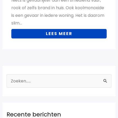
Niets is gevaarlijker dan een smeulend vuur,
rook of zelfs brand in huis. Ook koolmonoxide
is een gevaar in iedere woning. Het is daarom
slim…
LEES MEER
Z
o
e
k
Recente berichten
n