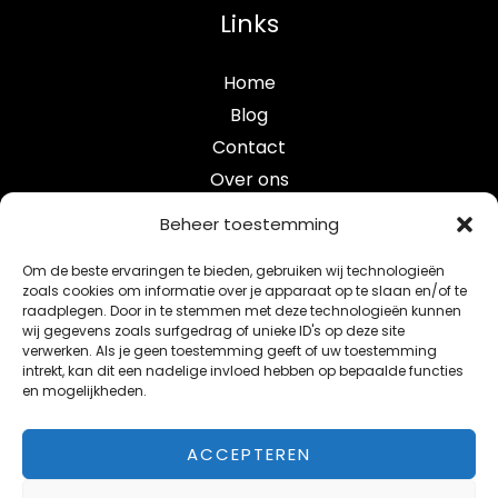
Links
Home
Blog
Contact
Over ons
Categorieën
Beheer toestemming
Om de beste ervaringen te bieden, gebruiken wij technologieën
crypto
zoals cookies om informatie over je apparaat op te slaan en/of te
raadplegen. Door in te stemmen met deze technologieën kunnen
e-mobility
wij gegevens zoals surfgedrag of unieke ID's op deze site
maak je studentenkamer smart verbeter je leefomgev
verwerken. Als je geen toestemming geeft of uw toestemming
intrekt, kan dit een nadelige invloed hebben op bepaalde functies
smart blog
en mogelijkheden.
telecom
ACCEPTEREN