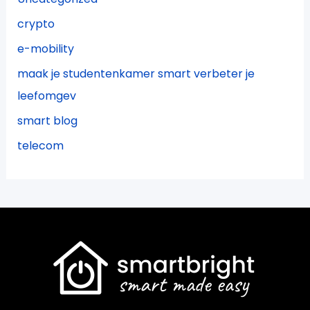
crypto
e-mobility
maak je studentenkamer smart verbeter je
leefomgev
smart blog
telecom