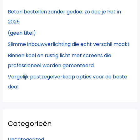
a
Beton bestellen zonder gedoe: zo doe je het in
a
2025
r
(geen titel)
:
Slimme inbouwverlichting die echt verschil maakt
Binnen koel en rustig licht met screens die
professioneel worden gemonteerd
Vergelijk postzegelverkoop opties voor de beste
deal
Categorieën
Uncategorized