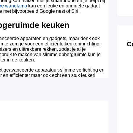
nding kan maken met je smartphone en je helpt bij
re wandlamp
kan een leuke en originele gadget
e met bijvoorbeeld Google nest of Siri.
pgeruimde keuken
avanceerde apparaten en gadgets, maar denk ook
C
e zorg je voor een efficiënte keukeninrichting.
ers en uittrekbare rekken, zodat je al je
gebruik te maken van slimme opbergruimte kun je
nter in de keuken.
t geavanceerde apparatuur, slimme verlichting en
en efficiënter maar ook echt een stuk leuker!