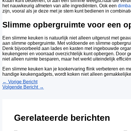
kraan kunt bedienen, of aan een slimme weegschaal die verbi
het nauwkeurig afmeten van alle ingrediënten. Ook een
dimba
zijn, vooral als je deze met je stem kunt bedienen in combinati
Slimme opbergruimte voor een o
Een slimme keuken is natuurlijk niet alleen uitgerust met ge
aan slimme opbergruimte. Met voldoende en slimme opbergruimt
Denk bijvoorbeeld aan lades en kasten met ingebouwde organiz
keukengerei en voorraad overzichtelijk kunt opbergen. Door 
niet alleen ruimte besparen, maar het werkt uiteindelijk efficië
Een slimme keuken kan je kookervaring flink verbeteren en me
handige keukengadgets, wordt koken niet alleen gemakkelijker 
←
Vorige Bericht
Volgende Bericht
→
Gerelateerde berichten