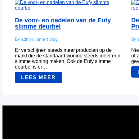
De voor- en nadelen van de Eufy
De
slimme deurbel
Pr
By
admin
/
smart blog
By
Er verschijnen steeds meer producten op de
Nie
markt die de standaard woning steeds meer een
of 
slimme woning maken. Ook de Eufy slimme
gev
deurbel is er…
LEES MEER