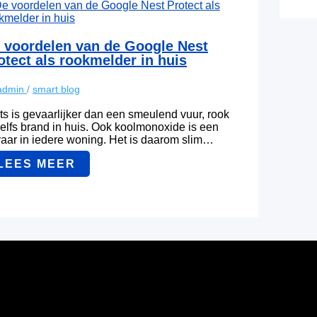
 voordelen van de Google Nest
otect als rookmelder in huis
admin
/
smart blog
ts is gevaarlijker dan een smeulend vuur, rook
zelfs brand in huis. Ook koolmonoxide is een
aar in iedere woning. Het is daarom slim…
LEES MEER