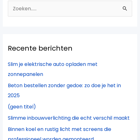
Z
o
e
k
Recente berichten
n
a
Slim je elektrische auto opladen met
a
zonnepanelen
r
Beton bestellen zonder gedoe: zo doe je het in
:
2025
(geen titel)
Slimme inbouwverlichting die echt verschil maakt
Binnen koel en rustig licht met screens die
professioneel worden gemonteerd