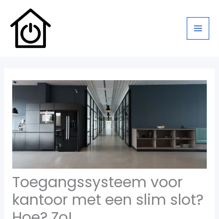
Ga
naar
de
inhoud
Toegangssysteem voor
kantoor met een slim slot?
Hoe? Zo!