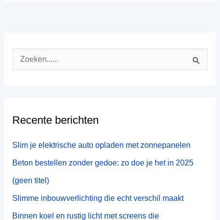
Z
o
e
k
Recente berichten
n
a
Slim je elektrische auto opladen met zonnepanelen
a
Beton bestellen zonder gedoe: zo doe je het in 2025
r
(geen titel)
:
Slimme inbouwverlichting die echt verschil maakt
Binnen koel en rustig licht met screens die