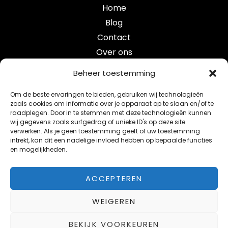
Home
Blog
Contact
Over ons
Categorieën
Beheer toestemming
Om de beste ervaringen te bieden, gebruiken wij technologieën
crypto
zoals cookies om informatie over je apparaat op te slaan en/of te
raadplegen. Door in te stemmen met deze technologieën kunnen
e-mobility
wij gegevens zoals surfgedrag of unieke ID's op deze site
maak je studentenkamer smart verbeter je leefomgev
verwerken. Als je geen toestemming geeft of uw toestemming
intrekt, kan dit een nadelige invloed hebben op bepaalde functies
smart blog
en mogelijkheden.
telecom
ACCEPTEREN
WEIGEREN
Copyright © 2026 Smartbright
BEKIJK VOORKEUREN