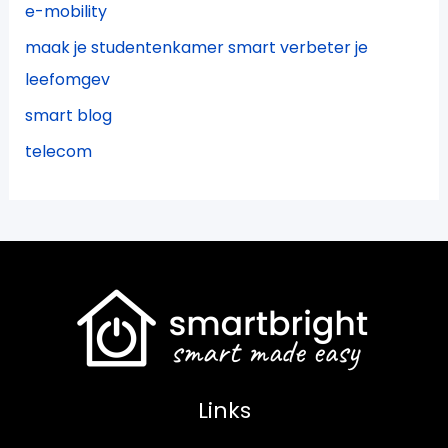
e-mobility
maak je studentenkamer smart verbeter je
leefomgev
smart blog
telecom
Links