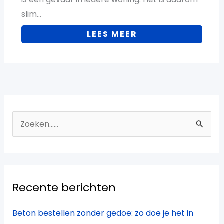
slim…
LEES MEER
Z
o
e
k
Recente berichten
n
a
Beton bestellen zonder gedoe: zo doe je het in
a