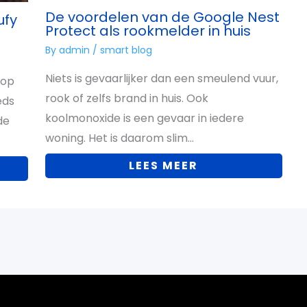
De voordelen van de Google Nest
ufy
Protect als rookmelder in huis
By
admin
/
smart blog
Niets is gevaarlijker dan een smeulend vuur,
 op
rook of zelfs brand in huis. Ook
eds
koolmonoxide is een gevaar in iedere
de
woning. Het is daarom slim…
LEES MEER