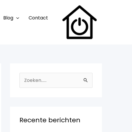
Blog
Contact
Z
o
e
k
n
Recente berichten
a