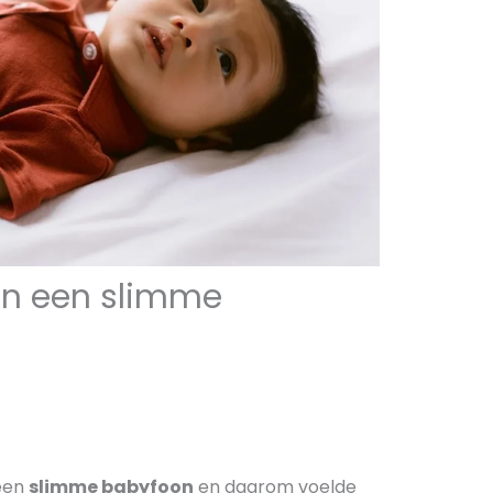
an een slimme
 een
slimme babyfoon
en daarom voelde