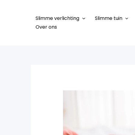
Ga
naar
Slimme verlichting
Slimme tuin
de
Over ons
inhoud