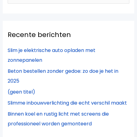
o
e
k
Recente berichten
n
a
Slim je elektrische auto opladen met
a
zonnepanelen
r
Beton bestellen zonder gedoe: zo doe je het in
:
2025
(geen titel)
Slimme inbouwverlichting die echt verschil maakt
Binnen koel en rustig licht met screens die
professioneel worden gemonteerd