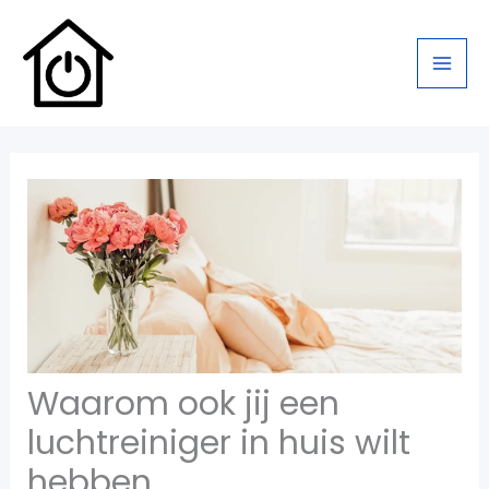
Ga
naar
de
inhoud
Waarom ook jij een
luchtreiniger in huis wilt
hebben