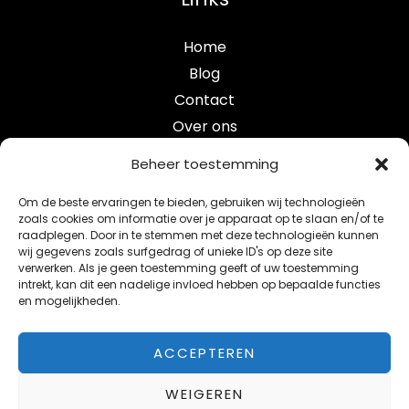
Home
Blog
Contact
Over ons
Categorieën
Beheer toestemming
Om de beste ervaringen te bieden, gebruiken wij technologieën
crypto
zoals cookies om informatie over je apparaat op te slaan en/of te
raadplegen. Door in te stemmen met deze technologieën kunnen
e-mobility
wij gegevens zoals surfgedrag of unieke ID's op deze site
maak je studentenkamer smart verbeter je leefomgev
verwerken. Als je geen toestemming geeft of uw toestemming
intrekt, kan dit een nadelige invloed hebben op bepaalde functies
smart blog
en mogelijkheden.
telecom
ACCEPTEREN
WEIGEREN