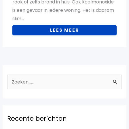
rook of zelfs brand in huis. Ook koolmonoxide
is een gevaar in iedere woning. Het is daarom
slim…
LEES MEER
Z
o
e
k
Recente berichten
n
a