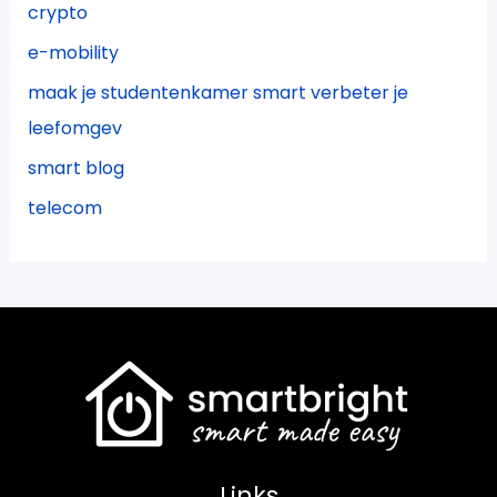
crypto
e-mobility
maak je studentenkamer smart verbeter je
leefomgev
smart blog
telecom
Links