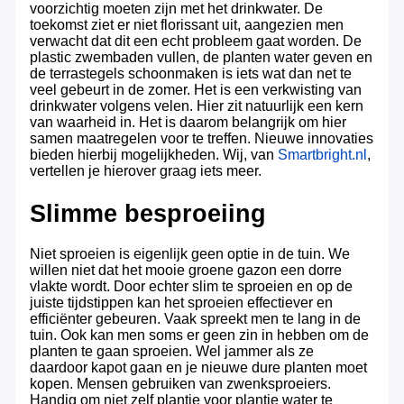
voorzichtig moeten zijn met het drinkwater. De
toekomst ziet er niet florissant uit, aangezien men
verwacht dat dit een echt probleem gaat worden. De
plastic zwembaden vullen, de planten water geven en
de terrastegels schoonmaken is iets wat dan net te
veel gebeurt in de zomer. Het is een verkwisting van
drinkwater volgens velen. Hier zit natuurlijk een kern
van waarheid in. Het is daarom belangrijk om hier
samen maatregelen voor te treffen. Nieuwe innovaties
bieden hierbij mogelijkheden. Wij, van
Smartbright.nl
,
vertellen je hierover graag iets meer.
Slimme besproeiing
Niet sproeien is eigenlijk geen optie in de tuin. We
willen niet dat het mooie groene gazon een dorre
vlakte wordt. Door echter slim te sproeien en op de
juiste tijdstippen kan het sproeien effectiever en
efficiënter gebeuren. Vaak spreekt men te lang in de
tuin. Ook kan men soms er geen zin in hebben om de
planten te gaan sproeien. Wel jammer als ze
daardoor kapot gaan en je nieuwe dure planten moet
kopen. Mensen gebruiken van zwenksproeiers.
Handig om niet zelf plantje voor plantje water te