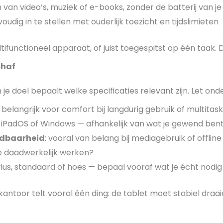
 van video’s, muziek of e-books, zonder de batterij van je
voudig in te stellen met ouderlijk toezicht en tijdslimieten
ultifunctioneel apparaat, of juist toegespitst op één taak. 
chaf
en je doel bepaalt welke specificaties relevant zijn. Let on
: belangrijk voor comfort bij langdurig gebruik of multitas
, iPadOS of Windows — afhankelijk van wat je gewend bent
idbaarheid
: vooral van belang bij mediagebruik of offlin
 je daadwerkelijk werken?
ylus, standaard of hoes — bepaal vooraf wat je écht nodi
 kantoor telt vooral één ding: de tablet moet stabiel draa