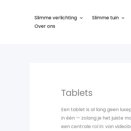
Ga
naar
Slimme verlichting
Slimme tuin
de
Over ons
inhoud
Tablets
Een tablet is al lang geen lux
in één — zolang je het juiste 
een centrale rol in: van vide