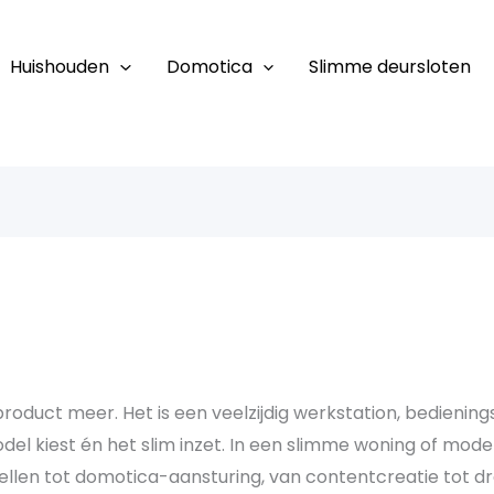
Huishouden
Domotica
Slimme deursloten
eproduct meer. Het is een veelzijdig werkstation, bedien
model kiest én het slim inzet. In een slimme woning of mo
obellen tot domotica-aansturing, van contentcreatie tot 