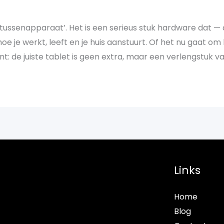
‘tussenapparaat’. Het is een serieus stuk hardware dat — 
e je werkt, leeft en je huis aanstuurt. Of het nu gaat om 
 de juiste tablet is geen extra, maar een verlengstuk va
Links
Home
Blog