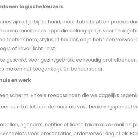
ds een logische keuze is
nes zijn altijd bij de hand, maar tablets zitten precies daa
 draaien moeiteloos apps die belangrijk zijn voor thuisge
 toetsenbord, stylus of houder, en je hebt een volwaardi
is of liever licht reist.
te geschikt voor gezinsgebruik: eenvoudig profielbeheer, 
s maken het toegankelijk én beheersbaar.
huis en werk
 een scherm. Enkele toepassingen die we dagelijks tegen
eer een tablet aan de muur als vast bedieningspaneel voo
eobellen, agenda’s, notities of lichte taken als e-mail en p
ruik tablets voor presentaties, orderverwerking of als P