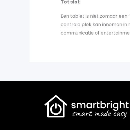
Tot slot
Een tablet is niet zomaar een 
centrale plek kan innemen in ho
communicatie of entertainment: