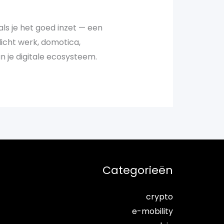
als je het goed inzet — een
licht werk, domotica,
n je digitale ecosysteem.
Categorieën
crypto
e-mobility