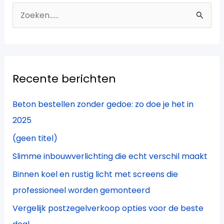
Z
o
e
k
Recente berichten
n
a
Beton bestellen zonder gedoe: zo doe je het in
a
2025
r
(geen titel)
:
Slimme inbouwverlichting die echt verschil maakt
Binnen koel en rustig licht met screens die
professioneel worden gemonteerd
Vergelijk postzegelverkoop opties voor de beste