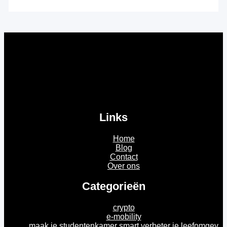
Links
Home
Blog
Contact
Over ons
Categorieën
crypto
e-mobility
maak je studentenkamer smart verbeter je leefomgev