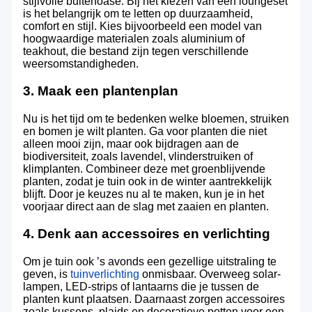
stijlvolle buitenoase. Bij het kiezen van een loungeset
is het belangrijk om te letten op duurzaamheid,
comfort en stijl. Kies bijvoorbeeld een model van
hoogwaardige materialen zoals aluminium of
teakhout, die bestand zijn tegen verschillende
weersomstandigheden.
3. Maak een plantenplan
Nu is het tijd om te bedenken welke bloemen, struiken
en bomen je wilt planten. Ga voor planten die niet
alleen mooi zijn, maar ook bijdragen aan de
biodiversiteit, zoals lavendel, vlinderstruiken of
klimplanten. Combineer deze met groenblijvende
planten, zodat je tuin ook in de winter aantrekkelijk
blijft. Door je keuzes nu al te maken, kun je in het
voorjaar direct aan de slag met zaaien en planten.
4. Denk aan accessoires en verlichting
Om je tuin ook ’s avonds een gezellige uitstraling te
geven, is
tuinverlichting
onmisbaar. Overweeg solar-
lampen, LED-strips of lantaarns die je tussen de
planten kunt plaatsen. Daarnaast zorgen accessoires
zoals kussens, plaids en decoratieve potten voor een