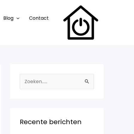
Blog
Contact
Z
o
e
k
n
Recente berichten
a