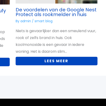
De voordelen van de Google Nest
ufy
Protect als rookmelder in huis
By
admin
/
smart blog
Niets is gevaarlijker dan een smeulend vuur,
 op
rook of zelfs brand in huis. Ook
eds
koolmonoxide is een gevaar in iedere
de
woning. Het is daarom slim…
LEES MEER