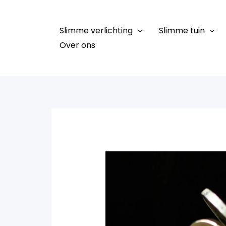
Ga
naar
Slimme verlichting
Slimme tuin
de
Over ons
inhoud