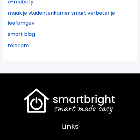
e-mobility
maak je studentenkamer smart verbeter je
leefomgev
smart blog
telecom
Links