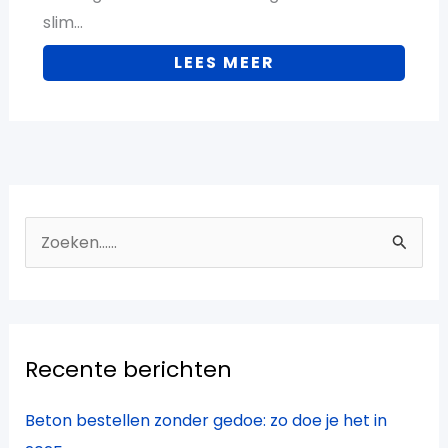
slim…
LEES MEER
Z
o
e
k
Recente berichten
n
a
Beton bestellen zonder gedoe: zo doe je het in
a