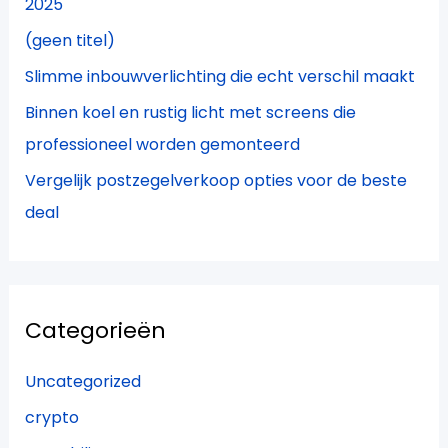
2025
r
(geen titel)
:
Slimme inbouwverlichting die echt verschil maakt
Binnen koel en rustig licht met screens die
professioneel worden gemonteerd
Vergelijk postzegelverkoop opties voor de beste
deal
Categorieën
Uncategorized
crypto