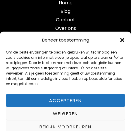
Home
Blog
Contact
Over ons
Categorieën
Beheer toestemming
Om de beste ervaringen te bieden, gebruiken wij technologieën
crypto
zoals cookies om informatie over je apparaat op te slaan en/of te
raadplegen. Door in te stemmen met deze technologieën kunnen
e-mobility
wij gegevens zoals surfgedrag of unieke ID's op deze site
maak je studentenkamer smart verbeter je leefomgev
verwerken. Als je geen toestemming geeft of uw toestemming
intrekt, kan dit een nadelige invloed hebben op bepaalde functies
smart blog
en mogelijkheden.
telecom
ACCEPTEREN
WEIGEREN
Copyright © 2026 Smartbright
BEKIJK VOORKEUREN