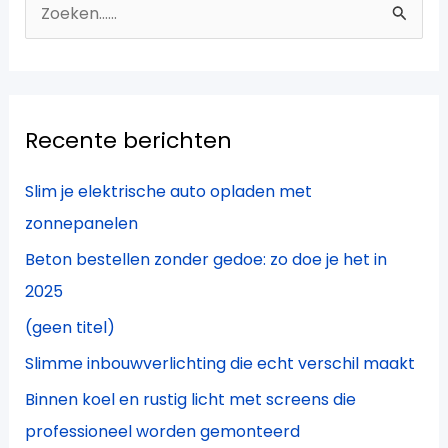
Z
o
e
k
Recente berichten
n
a
Slim je elektrische auto opladen met
a
zonnepanelen
r
Beton bestellen zonder gedoe: zo doe je het in
:
2025
(geen titel)
Slimme inbouwverlichting die echt verschil maakt
Binnen koel en rustig licht met screens die
professioneel worden gemonteerd