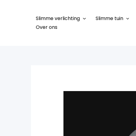
Ga
naar
Slimme verlichting
Slimme tuin
de
Over ons
inhoud