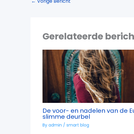
←
Vorige Bericht
Gerelateerde beric
De voor- en nadelen van de E
slimme deurbel
By
admin
/
smart blog