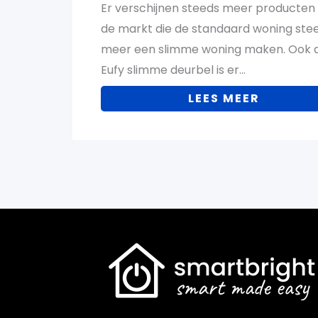
Er verschijnen steeds meer producten
de markt die de standaard woning ste
meer een slimme woning maken. Ook 
Eufy slimme deurbel is er…
LEES MEER