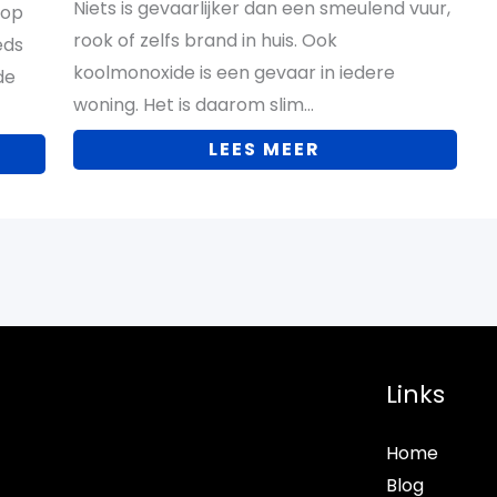
Niets is gevaarlijker dan een smeulend vuur,
 op
rook of zelfs brand in huis. Ook
eds
koolmonoxide is een gevaar in iedere
de
woning. Het is daarom slim…
LEES MEER
Links
Home
Blog