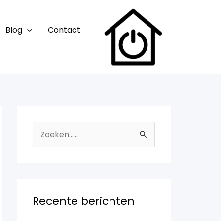
Blog
Contact
Z
o
e
k
n
Recente berichten
a