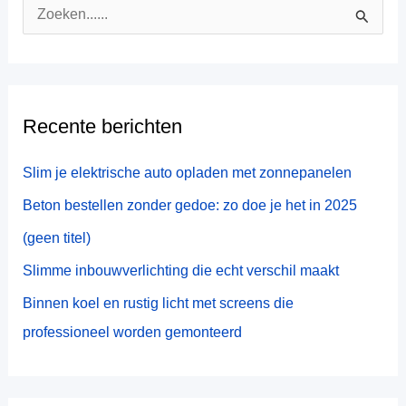
Z
o
e
k
Recente berichten
n
a
Slim je elektrische auto opladen met zonnepanelen
a
Beton bestellen zonder gedoe: zo doe je het in 2025
r
(geen titel)
:
Slimme inbouwverlichting die echt verschil maakt
Binnen koel en rustig licht met screens die
professioneel worden gemonteerd