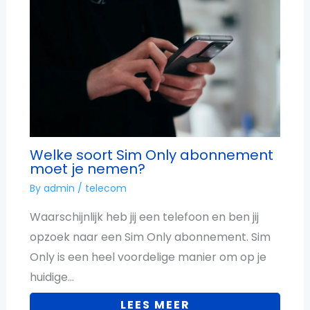
Welke soort Sim Only abonnement
moet je nemen?
By
admin
/
telecom
Waarschijnlijk heb jij een telefoon en ben jij
opzoek naar een Sim Only abonnement. Sim
Only is een heel voordelige manier om op je
huidige…
LEES MEER