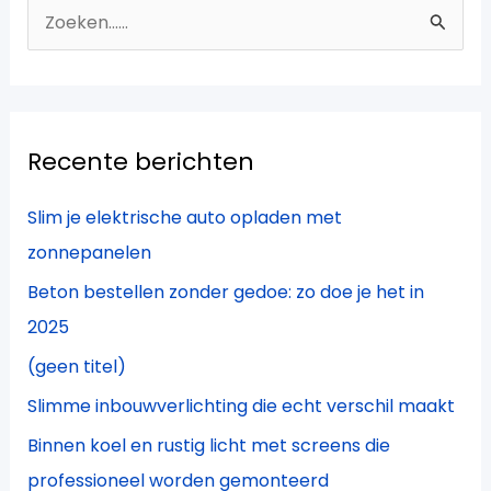
Z
o
e
k
Recente berichten
n
a
Slim je elektrische auto opladen met
a
zonnepanelen
r
Beton bestellen zonder gedoe: zo doe je het in
:
2025
(geen titel)
Slimme inbouwverlichting die echt verschil maakt
Binnen koel en rustig licht met screens die
professioneel worden gemonteerd