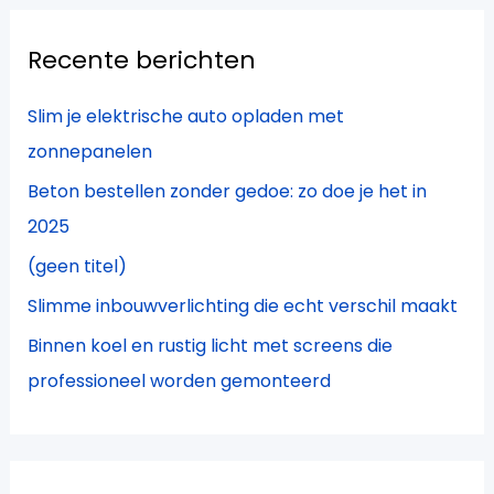
k
Recente berichten
n
a
Slim je elektrische auto opladen met
a
zonnepanelen
r
Beton bestellen zonder gedoe: zo doe je het in
:
2025
(geen titel)
Slimme inbouwverlichting die echt verschil maakt
Binnen koel en rustig licht met screens die
professioneel worden gemonteerd