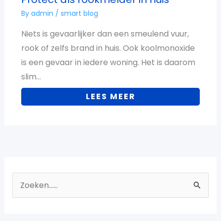
By
admin
/
smart blog
Niets is gevaarlijker dan een smeulend vuur,
rook of zelfs brand in huis. Ook koolmonoxide
is een gevaar in iedere woning. Het is daarom
slim…
LEES MEER
Z
o
e