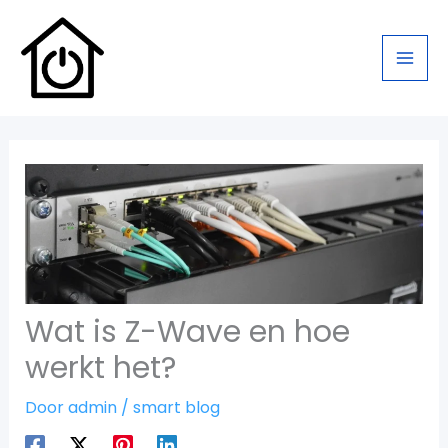
Ga
naar
de
inhoud
Wat is Z-Wave en hoe
werkt het?
Door
admin
/
smart blog