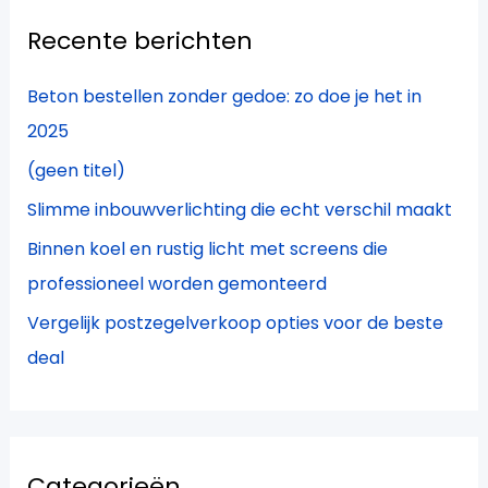
k
Recente berichten
n
a
Beton bestellen zonder gedoe: zo doe je het in
a
2025
r
(geen titel)
:
Slimme inbouwverlichting die echt verschil maakt
Binnen koel en rustig licht met screens die
professioneel worden gemonteerd
Vergelijk postzegelverkoop opties voor de beste
deal
Categorieën