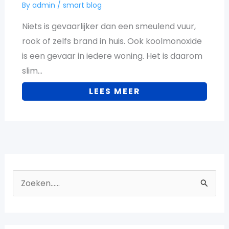
By
admin
/
smart blog
Niets is gevaarlijker dan een smeulend vuur,
rook of zelfs brand in huis. Ook koolmonoxide
is een gevaar in iedere woning. Het is daarom
slim…
LEES MEER
Z
o
e