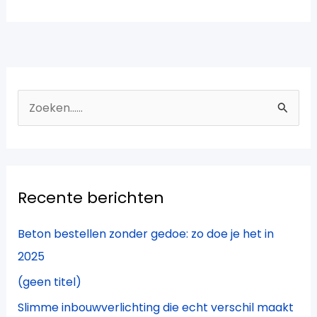
Z
o
e
k
Recente berichten
n
a
Beton bestellen zonder gedoe: zo doe je het in
a
2025
r
(geen titel)
:
Slimme inbouwverlichting die echt verschil maakt