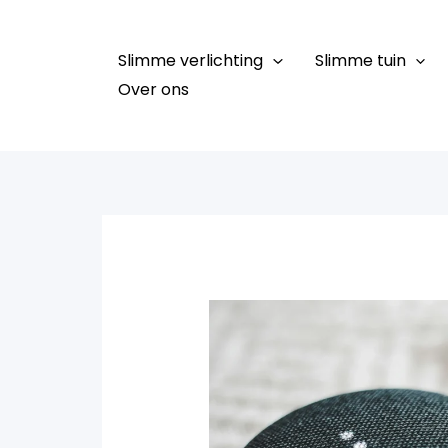
Ga
naar
Slimme verlichting
Slimme tuin
de
Over ons
inhoud