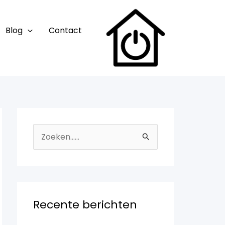
Blog
Contact
Z
o
e
k
n
Recente berichten
a