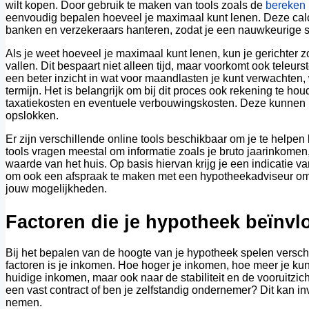
wilt kopen. Door gebruik te maken van tools zoals de
bereken
eenvoudig bepalen hoeveel je maximaal kunt lenen. Deze calc
banken en verzekeraars hanteren, zodat je een nauwkeurige sch
Als je weet hoeveel je maximaal kunt lenen, kun je gerichter
vallen. Dit bespaart niet alleen tijd, maar voorkomt ook teleurst
een beter inzicht in wat voor maandlasten je kunt verwachten, 
termijn. Het is belangrijk om bij dit proces ook rekening te h
taxatiekosten en eventuele verbouwingskosten. Deze kunnen n
opslokken.
Er zijn verschillende online tools beschikbaar om je te helpe
tools vragen meestal om informatie zoals je bruto jaarinkomen,
waarde van het huis. Op basis hiervan krijg je een indicatie va
om ook een afspraak te maken met een hypotheekadviseur om 
jouw mogelijkheden.
Factoren die je hypotheek beïnv
Bij het bepalen van de hoogte van je hypotheek spelen verschi
factoren is je inkomen. Hoe hoger je inkomen, hoe meer je kunt
huidige inkomen, maar ook naar de stabiliteit en de vooruitzi
een vast contract of ben je zelfstandig ondernemer? Dit kan in
nemen.