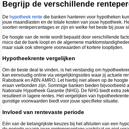
Begrijp de verschillende rentepe
De
hypotheek rente
die banken hanteren voor hypotheken kunn
jouw maandlasten en de totale kosten van jouw hypotheek. He
soorten rentepercentages er zijn en welke het beste bij jouw s
De hoogte van de rente wordt bepaald door verschillende facto
risico dat de bank loopt en de algemene marktomstandigheden
maar vaak ook strengere voorwaarden of kortere looptijden.
Hypotheekrente vergelijken
Om de beste deal te vinden, is het verstandig om hypotheekrent
kan eenvoudig online via vergelijkingssites waar jij actuele r
Rabobank en ABN AMRO. Let hierbij niet alleen op de hoogte
eraan verbonden zijn. Sommige banken bieden bijvoorbeeld aa
Nationale Hypotheek Garantie (NHG). De NHG biedt extra zeke
resulteert in lagere rentes. Het vergelijken van hypotheekrent
gunstige voorwaarden biedt voor jouw specifieke situatie.
Invloed van rentevaste periode
Eén van de belangrijkste keuzes bij het afsluiten van een hypo
de periode waarin jouw rentepercentage vaststaat en niet ve