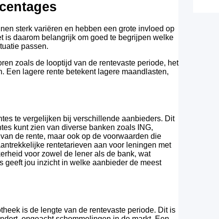
rcentages
en sterk variëren en hebben een grote invloed op
t is daarom belangrijk om goed te begrijpen welke
ituatie passen.
ren zoals de looptijd van de rentevaste periode, het
. Een lagere rente betekent lagere maandlasten,
es te vergelijken bij verschillende aanbieders. Dit
entes kunt zien van diverse banken zoals ING,
 van de rente, maar ook op de voorwaarden die
ntrekkelijke rentetarieven aan voor leningen met
rheid voor zowel de lener als de bank, wat
es geeft jou inzicht in welke aanbieder de meest
theek is de lengte van de rentevaste periode. Dit is
randert, ongeacht schommelingen in de markt. Een