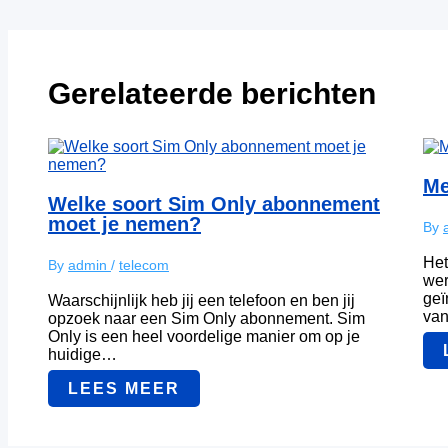
Gerelateerde berichten
Me
Welke soort Sim Only abonnement
moet je nemen?
By
Het
By
admin
/
telecom
wer
geï
Waarschijnlijk heb jij een telefoon en ben jij
va
opzoek naar een Sim Only abonnement. Sim
Only is een heel voordelige manier om op je
huidige…
LEES MEER