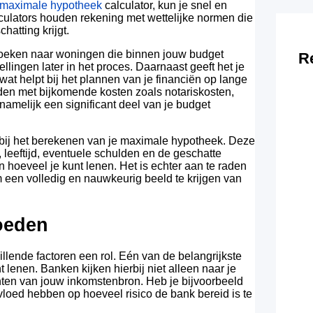
 maximale hypotheek
calculator, kun je snel en
ulators houden rekening met wettelijke normen die
atting krijgt.
 zoeken naar woningen die binnen jouw budget
R
ellingen later in het proces. Daarnaast geeft het je
wat helpt bij het plannen van je financiën op lange
ouden met bijkomende kosten zoals notariskosten,
amelijk een significant deel van je budget
n bij het berekenen van je maximale hypotheek. Deze
 leeftijd, eventuele schulden en de geschatte
n hoeveel je kunt lenen. Het is echter aan te raden
een volledig en nauwkeurig beeld te krijgen van
loeden
llende factoren een rol. Eén van de belangrijkste
 lenen. Banken kijken hierbij niet alleen naar je
chten van jouw inkomstenbron. Heb je bijvoorbeeld
vloed hebben op hoeveel risico de bank bereid is te