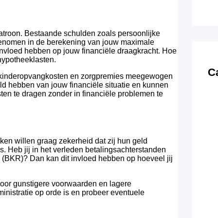
atroon. Bestaande schulden zoals persoonlijke
genomen in de berekening van jouw maximale
invloed hebben op jouw financiële draagkracht. Hoe
 hypotheeklasten.
C
e, kinderopvangkosten en zorgpremies meegewogen
eld hebben van jouw financiële situatie en kunnen
sten te dragen zonder in financiële problemen te
ken willen graag zekerheid dat zij hun geld
. Heb jij in het verleden betalingsachterstanden
ie (BKR)? Dan kan dit invloed hebben op hoeveel jij
voor gunstigere voorwaarden en lagere
inistratie op orde is en probeer eventuele