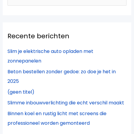
o
e
k
Recente berichten
n
a
Slim je elektrische auto opladen met
a
zonnepanelen
r
Beton bestellen zonder gedoe: zo doe je het in
:
2025
(geen titel)
Slimme inbouwverlichting die echt verschil maakt
Binnen koel en rustig licht met screens die
professioneel worden gemonteerd